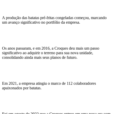
A produção das batatas pré-fritas congeladas começou, marcando
um avanço significativo no portfólio da empresa.
Os anos passaram, e em 2016, a Croques deu mais um passo
significativo ao adquirir o terreno para sua nova unidade,
consolidando ainda mais seus planos de futuro.
Em 2021, a empresa atingiu o marco de 112 colaboradores
apaixonados por batatas.
Foi em agosto de 2022 que a Croques entrou em uma nova era com