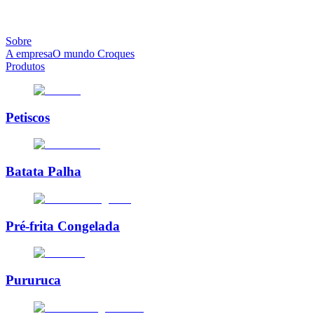
Sobre
A empresa
O mundo Croques
Produtos
Petiscos
Batata Palha
Pré-frita Congelada
Pururuca