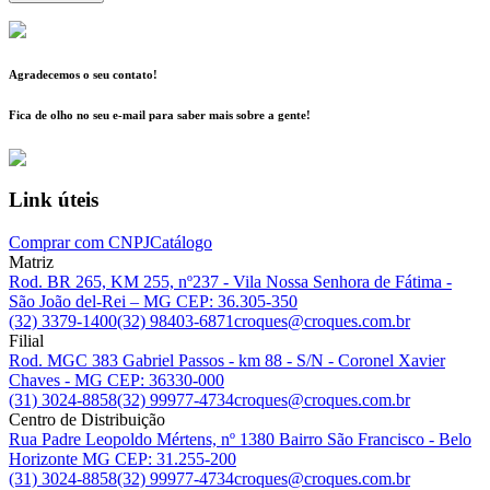
Agradecemos o seu contato!
Fica de olho no seu e-mail para saber mais sobre a gente!
Link úteis
Comprar com CNPJ
Catálogo
Matriz
Rod. BR 265, KM 255, nº237 - Vila Nossa Senhora de Fátima -
São João del-Rei – MG CEP: 36.305-350
(32) 3379-1400
(32) 98403-6871
croques@croques.com.br
Filial
Rod. MGC 383 Gabriel Passos - km 88 - S/N - Coronel Xavier
Chaves - MG CEP: 36330-000
(31) 3024-8858
(32) 99977-4734
croques@croques.com.br
Centro de Distribuição
Rua Padre Leopoldo Mértens, nº 1380 Bairro São Francisco - Belo
Horizonte MG CEP: 31.255-200
(31) 3024-8858
(32) 99977-4734
croques@croques.com.br