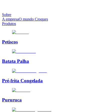
Sobre
A empresa
O mundo Croques
Produtos
Petiscos
Batata Palha
Pré-frita Congelada
Pururuca