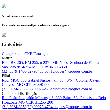
Agradecemos o seu contato!
Fica de olho no seu e-mail para saber mais sobre a gente!
Link úteis
Comprar com CNPJ
Catálogo
Matriz
Rod. BR 265, KM 255, nº237 - Vila Nossa Senhora de Fátima -
São João del-Rei – MG CEP: 36.305-350
(32) 3379-1400
(32) 98403-6871
croques@croques.com.br
Filial
Rod. MGC 383 Gabriel Passos - km 88 - S/N - Coronel Xavier
Chaves - MG CEP: 36330-000
(31) 3024-8858
(32) 99977-4734
croques@croques.com.br
Centro de Distribuição
Rua Padre Leopoldo Mértens, nº 1380 Bairro São Francisco - Belo
Horizonte MG CEP: 31.255-200
(31) 3024-8858
(32) 99977-4734
croques@croques.com.br