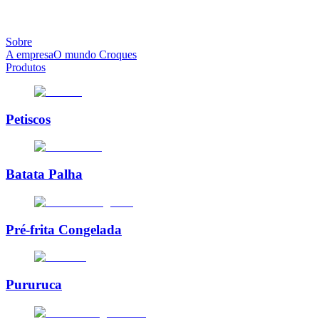
Sobre
A empresa
O mundo Croques
Produtos
Petiscos
Batata Palha
Pré-frita Congelada
Pururuca