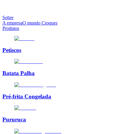
Sobre
A empresa
O mundo Croques
Produtos
Petiscos
Batata Palha
Pré-frita Congelada
Pururuca