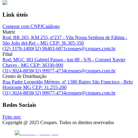
Link úteis
Comprar com CNPJ
Catálogo
Matriz
Rod. BR 265, KM 255, nº237 - Vila Nossa Senhora de Fátima -
São João del-Rei – MG CEP: 36.305-350
(32) 3379-1400
(32) 98403-6871
croques@croques.com.br
Filial
Rod. MGC 383 Gabriel Passos - km 88 - S/N - Coronel Xavier
Chaves - MG CEP: 36330-000
(31) 3024-8858
(32) 99977-4734
croques@croques.com.br
Centro de Distribuição
Rua Padre Leopoldo Mértens, nº 1380 Bairro São Francisco - Belo
Horizonte MG CEP: 31.255-200
(31) 3024-8858
(32) 99977-4734
croques@croques.com.br
Redes Sociais
Feito por:
Copyright @ 2025 Croques. Todos os direitos reservados