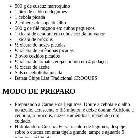
500 g de cuscuz marroquino
1 litro de caldo de legumes
1 cebola picada
2 colheres de sopa de alho
500 g de filé mignon em cubos pequenos
1 xícara de cenoura em cubos cozida no vapor
1 xícara de brócolis
½ xícara de nozes picadas
½ xícara de amêndoas picadas
3 ovos cozidos picados
½ xícara de tomate cereja cortado em 4 pedaços
½ xícara de azeite
Salsa e cebolinha picada
Batata Chips Lisa Tradicional CROQUES
MODO DE PREPARO
Preparando a Carne e os Legumes: Doure a cebola e o alho
no azeite, acrescente o filé mignon e deixe dourar. Adicione a
cenoura, o brócolis, nozes e amêndoas, mexendo com
cuidado.
Hidratando o Cuscuz: Ferva o caldo de legumes, despeje
sobre o cuscuz em uma tigela grande, tampe e aguarde 5
minutos até hidratar.