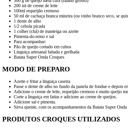
300 g de queijo meia cura (ralado grosso)
200 ml de creme de leite
100ml requeijão cremoso
50 ml de cachaça branca mineira (ou vinho branco seco, se quis
1 dente de alho
1/2 cebola picada
1 colher (chá) de manteiga ou azeite
Pimenta-do-reino e sal
Para acompanhar:
Pão de queijo cortado em cubos
Linguiça artesanal fatiada e grelhada
Batata Super Onda Croques
MODO DE PREPARO
Azeite e fritar a linguiça caseira
Passe o dente de alho no fundo da panela de fondue e depois en
Adicione o creme de leite, requeijão cremoso e muito queijo me
Corte a linguiça em fatias e adicione ao creme de queijos.
Adicione sal e pimenta.
Sirva quente, com os acompanhamentos da Batata Super Onda
PRODUTOS CROQUES UTILIZADOS