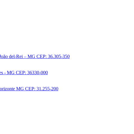
 João del-Rei – MG CEP: 36.305-350
ves - MG CEP: 36330-000
 Horizonte MG CEP: 31.255-200