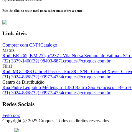
Fica de olho no seu e-mail para saber mais sobre a gente!
Link úteis
Comprar com CNPJ
Catálogo
Matriz
Rod. BR 265, KM 255, nº237 - Vila Nossa Senhora de Fátima - São
(32) 3379-1400
(32) 98403-6871
croques@croques.com.br
Filial
Rod. MGC 383 Gabriel Passos - km 88 - S/N - Coronel Xavier Cha
(31) 3024-8858
(32) 99977-4734
croques@croques.com.br
Centro de Distribuição
Rua Padre Leopoldo Mértens, nº 1380 Bairro São Francisco - Belo
(31) 3024-8858
(32) 99977-4734
croques@croques.com.br
Redes Sociais
Feito por:
Copyright @ 2025 Croques. Todos os direitos reservados