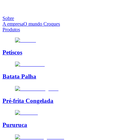
Sobre
A empresa
O mundo Croques
Produtos
Petiscos
Batata Palha
Pré-frita Congelada
Pururuca